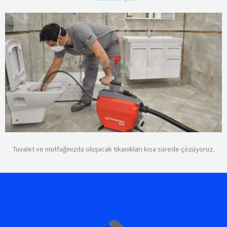
Tuvalet ve mutfağınızda oluşacak tıkanıkları kısa sürede çözüyoruz.