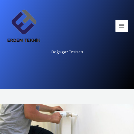
İçeriğe
atla
Doğalgaz Tesisatı